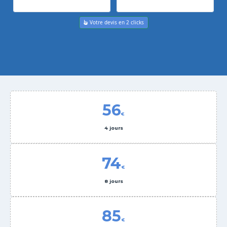
Votre devis en 2 clicks
56
€
4 jours
74
€
8 jours
85
€