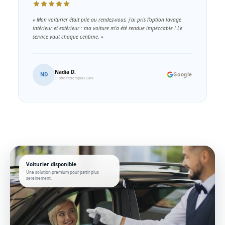
« Mon voiturier était pile au rendez-vous, j'ai pris l'option lavage
intérieur et extérieur : ma voiture m'a été rendue impeccable ! Le
service vaut chaque centime. »
Nadia D.
ND
Google
Cliente fidèle depuis 2 ans
Voiturier disponible
Une solution premium pour partir plus
sereinement.