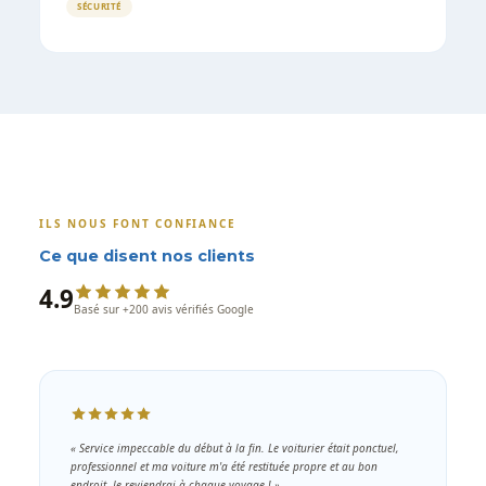
SÉCURITÉ
ILS NOUS FONT CONFIANCE
Ce que disent nos clients
4.9
Basé sur +200 avis vérifiés Google
« Service impeccable du début à la fin. Le voiturier était ponctuel,
professionnel et ma voiture m'a été restituée propre et au bon
endroit. Je reviendrai à chaque voyage ! »