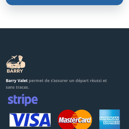
Barry Valet
permet de s’assurer un départ réussi et
sans tracas.