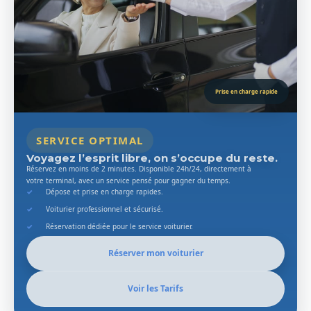
Prise en charge rapide
SERVICE OPTIMAL
Voyagez l’esprit libre, on s’occupe du reste.
Réservez en moins de 2 minutes. Disponible 24h/24, directement à
votre terminal, avec un service pensé pour gagner du temps.
Dépose et prise en charge rapides.
Voiturier professionnel et sécurisé.
Réservation dédiée pour le service voiturier.
Réserver mon voiturier
Voir les Tarifs