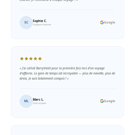
Sophie C.
SC
Google
Voyageuse fréquente
« J'ai utilisé BarryValet pour la première fois lors d'un voyage
d'affaires. Le gain de temps est incroyable — plus de navette, plus de
stress. Je suis totalement conquis ! »
Marc L.
ML
Google
Cadre dirigeant